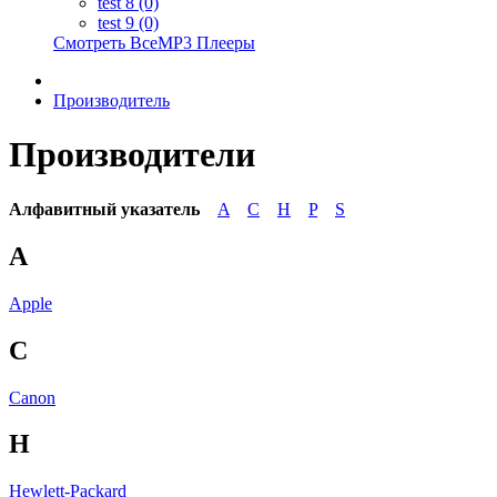
test 8 (0)
test 9 (0)
Смотреть ВсеMP3 Плееры
Производитель
Производители
Алфавитный указатель
A
C
H
P
S
A
Apple
C
Canon
H
Hewlett-Packard