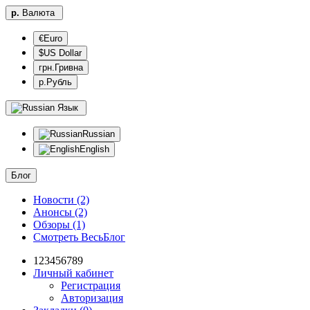
р.
Валюта
€Euro
$US Dollar
грн.Гривна
р.Рубль
Язык
Russian
English
Блог
Новости (2)
Анонсы (2)
Обзоры (1)
Смотреть ВесьБлог
123456789
Личный кабинет
Регистрация
Авторизация