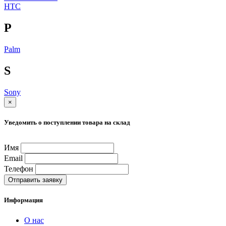
HTC
P
Palm
S
Sony
×
Уведомить о поступлении товара на склад
Имя
Email
Телефон
Отправить заявку
Информация
О нас