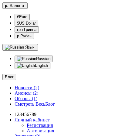
р.
Валюта
€Euro
$US Dollar
грн.Гривна
р.Рубль
Язык
Russian
English
Блог
Новости (2)
Анонсы (2)
Обзоры (1)
Смотреть ВесьБлог
123456789
Личный кабинет
Регистрация
Авторизация