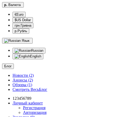
р.
Валюта
€Euro
$US Dollar
грн.Гривна
р.Рубль
Язык
Russian
English
Блог
Новости (2)
Анонсы (2)
Обзоры (1)
Смотреть ВесьБлог
123456789
Личный кабинет
Регистрация
Авторизация